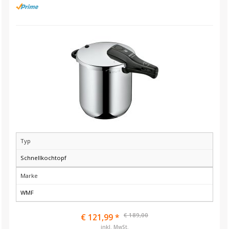
Typ
Schnellkochtopf
Marke
WMF
€ 189,00
€ 121,99 *
inkl. MwSt.