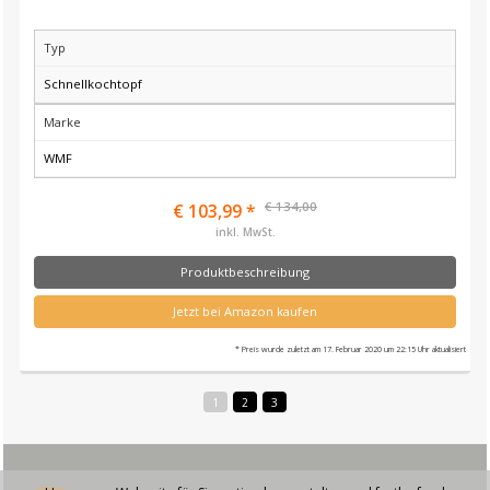
Typ
Schnellkochtopf
Marke
WMF
€ 134,00
€ 103,99 *
inkl. MwSt.
Produktbeschreibung
Jetzt bei Amazon kaufen
* Preis wurde zuletzt am 17. Februar 2020 um 22:15 Uhr aktualisiert
1
2
3