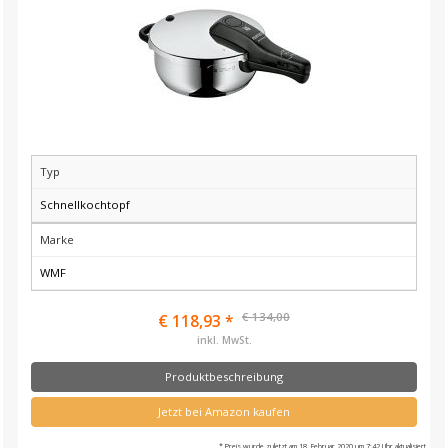
Typ
Schnellkochtopf
Marke
WMF
€ 134,00
€ 118,93 *
inkl. MwSt.
Produktbeschreibung
Jetzt bei Amazon kaufen
* Preis wurde zuletzt am 18. Februar 2020 um 7:42 Uhr aktualisiert