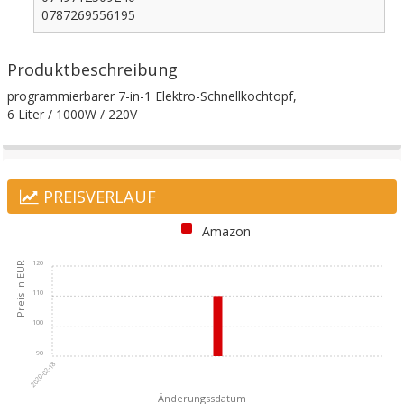
0787269556195
Produktbeschreibung
programmierbarer 7-in-1 Elektro-Schnellkochtopf,
6 Liter / 1000W / 220V
PREISVERLAUF
Amazon
120
110
100
90
2020-02-18