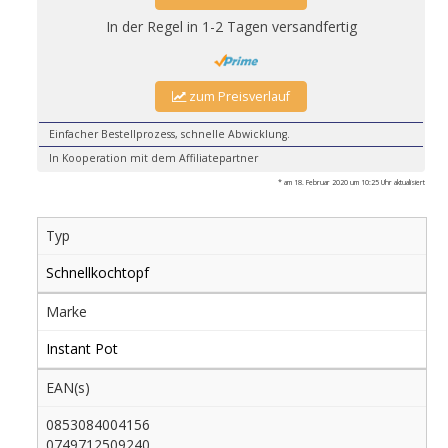
In der Regel in 1-2 Tagen versandfertig
zum Preisverlauf
Einfacher Bestellprozess, schnelle Abwicklung.
In Kooperation mit dem Affiliatepartner
* am 18. Februar 2020 um 10:25 Uhr aktualisiert
Typ
Schnellkochtopf
Marke
Instant Pot
EAN(s)
0853084004156
0749712509240