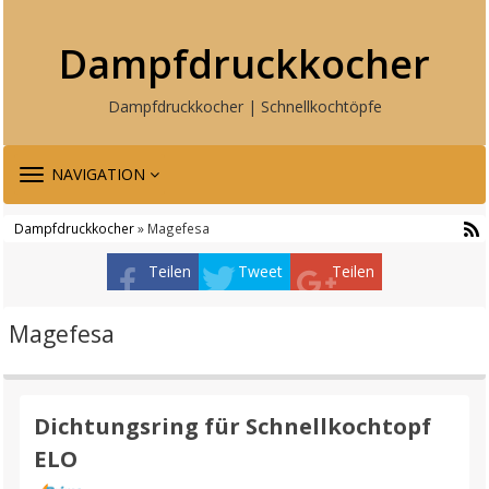
Dampfdruckkocher
Dampfdruckkocher | Schnellkochtöpfe
TOGGLE
NAVIGATION
NAVIGATION
Dampfdruckkocher
» Magefesa
Teilen
Tweet
Teilen
Magefesa
Dichtungsring für Schnellkochtopf
ELO